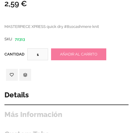
2,59 €
MASTERPIECE XPRESS quick dry #810cashmere knit
SKU
72313
CANTIDAD
AÑADIR AL CARRITO
Details
Más Información