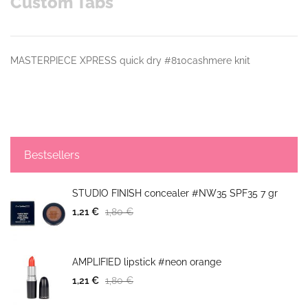
Custom Tabs
MASTERPIECE XPRESS quick dry #810cashmere knit
Bestsellers
STUDIO FINISH concealer #NW35 SPF35 7 gr
1,21 €
1,80 €
AMPLIFIED lipstick #neon orange
1,21 €
1,80 €